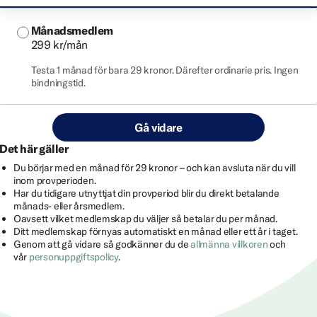
Månadsmedlem
299 kr/mån
Testa 1 månad för bara 29 kronor. Därefter ordinarie pris. Ingen
bindningstid.
Gå vidare
Det här gäller
Du börjar med en månad för 29 kronor – och kan avsluta när du vill
inom provperioden.
Har du tidigare utnyttjat din provperiod blir du direkt betalande
månads- eller årsmedlem.
Oavsett vilket medlemskap du väljer så betalar du per månad.
Ditt medlemskap förnyas automatiskt en månad eller ett år i taget.
Genom att gå vidare så godkänner du de
allmänna villkoren
och
vår
personuppgiftspolicy
.