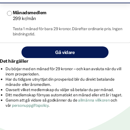
Månadsmedlem
299 kr/mån
Testa 1 månad för bara 29 kronor. Därefter ordinarie pris. Ingen
bindningstid.
Gå vidare
Det här gäller
Du börjar med en månad för 29 kronor – och kan avsluta när du vill
inom provperioden.
Har du tidigare utnyttjat din provperiod blir du direkt betalande
månads- eller årsmedlem.
Oavsett vilket medlemskap du väljer så betalar du per månad.
Ditt medlemskap förnyas automatiskt en månad eller ett år i taget.
Genom att gå vidare så godkänner du de
allmänna villkoren
och
vår
personuppgiftspolicy
.