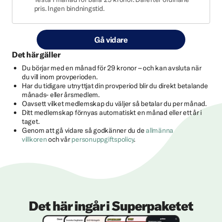
pris. Ingen bindningstid.
Gå vidare
Det här gäller
Du börjar med en månad för 29 kronor – och kan avsluta när
du vill inom provperioden.
Har du tidigare utnyttjat din provperiod blir du direkt betalande
månads- eller årsmedlem.
Oavsett vilket medlemskap du väljer så betalar du per månad.
Ditt medlemskap förnyas automatiskt en månad eller ett år i
taget.
Genom att gå vidare så godkänner du de
allmänna
villkoren
och vår
personuppgiftspolicy
.
Det här ingår i Superpaketet