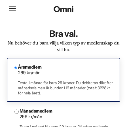
Bra val.
Nu behöver du bara välja vilken typ av medlemskap du
vill ha.
Årsmedlem
269 kr/mån
Testa 1 månad för bara 29 kronor. Du debiteras därefter
månadsvis men är bunden i 12 månader (totalt 3228kr
för hela året).
Månadsmedlem
299 kr/mån
Testa 1 månad för bara 29 kronor. Därefter ordinarie