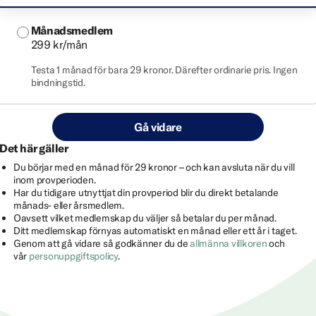
Månadsmedlem
299 kr/mån
Testa 1 månad för bara 29 kronor. Därefter ordinarie pris. Ingen
bindningstid.
Gå vidare
Det här gäller
Du börjar med en månad för 29 kronor – och kan avsluta när du vill
inom provperioden.
Har du tidigare utnyttjat din provperiod blir du direkt betalande
månads- eller årsmedlem.
Oavsett vilket medlemskap du väljer så betalar du per månad.
Ditt medlemskap förnyas automatiskt en månad eller ett år i taget.
Genom att gå vidare så godkänner du de
allmänna villkoren
och
vår
personuppgiftspolicy
.