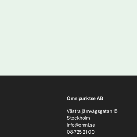
Omnipunktse AB
Västra järnvägsgatan 15
Stockholm
info@omni.se
08-725 21 00