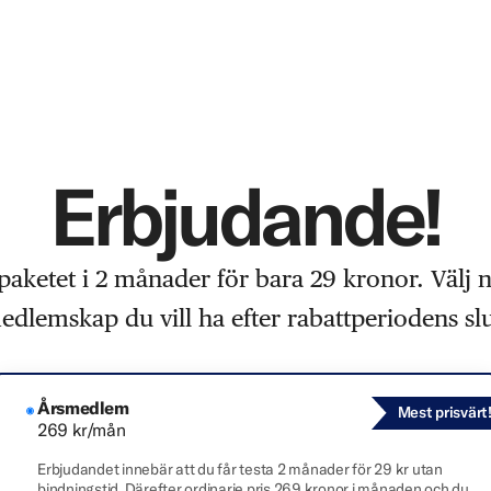
Erbjudande!
paketet i 2 månader för bara 29 kronor. Välj 
edlemskap du vill ha efter rabattperiodens slu
Årsmedlem
Mest prisvärt
269 kr/mån
Erbjudandet innebär att du får testa 2 månader för 29 kr utan
bindningstid. Därefter ordinarie pris 269 kronor i månaden och du