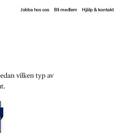
Jobba hos oss
Bli medlem
Hjälp & kontakt
nedan vilken typ av
t.
!