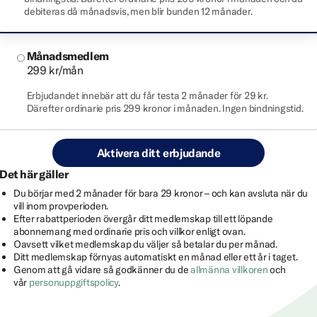
debiteras då månadsvis, men blir bunden 12 månader.
Månadsmedlem
299 kr/mån
Erbjudandet innebär att du får testa 2 månader för 29 kr.
Därefter ordinarie pris 299 kronor i månaden. Ingen bindningstid.
Aktivera ditt erbjudande
Det här gäller
Du börjar med 2 månader för bara 29 kronor – och kan avsluta när du
vill inom provperioden.
Efter rabattperioden övergår ditt medlemskap till ett löpande
abonnemang med ordinarie pris och villkor enligt ovan.
Oavsett vilket medlemskap du väljer så betalar du per månad.
Ditt medlemskap förnyas automatiskt en månad eller ett år i taget.
Genom att gå vidare så godkänner du de
allmänna villkoren
och
vår
personuppgiftspolicy
.