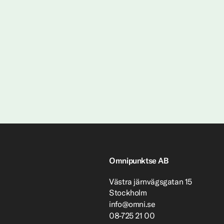
Omnipunktse AB
Västra järnvägsgatan 15
Stockholm
info@omni.se
08-725 21 00