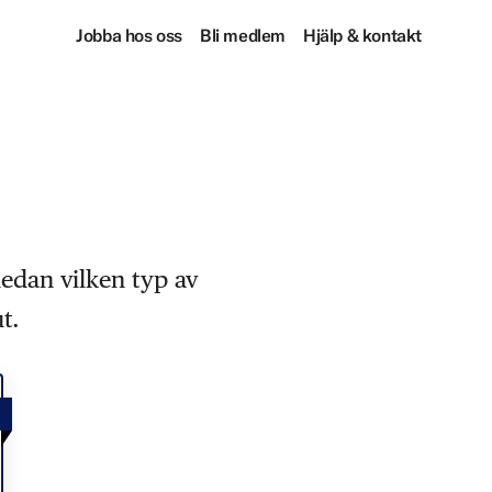
Jobba hos oss
Bli medlem
Hjälp & kontakt
nedan vilken typ av
t.
!