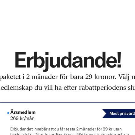
Erbjudande!
paketet i 2 månader för bara 29 kronor. Välj 
edlemskap du vill ha efter rabattperiodens slu
Årsmedlem
Mest prisvärt
269 kr/mån
Erbjudandet innebär att du får testa 2 månader för 29 kr utan
bindningstid. Därefter ordinarie pris 269 kronor i månaden och du