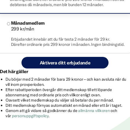
debiteras då månadsvis, men blir bunden 12 månader.
Månadsmedlem
299 kr/mån
Erbjudandet innebär att du får testa 2 månader för 29 kr.
Därefter ordinarie pris 299 kronor i månaden. Ingen bindningstid.
Aktivera ditt erbjudande
Det här gäller
Du börjar med 2 månader för bara 29 kronor – och kan avsluta när du
vill inom provperioden.
Efter rabattperioden övergår ditt medlemskap till ett löpande
abonnemang med ordinarie pris och villkor enligt ovan.
Oavsett vilket medlemskap du väljer så betalar du per månad.
Ditt medlemskap förnyas automatiskt en månad eller ett år i taget.
Genom att gå vidare så godkänner du de
allmänna villkoren
och
vår
personuppgiftspolicy
.