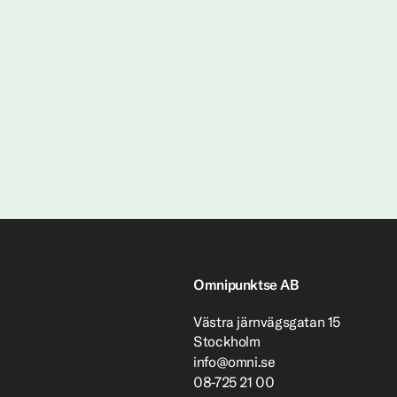
Omnipunktse AB
Västra järnvägsgatan 15
Stockholm
info@omni.se
08-725 21 00