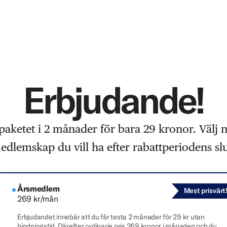
Erbjudande!
paketet i 2 månader för bara 29 kronor. Välj 
edlemskap du vill ha efter rabattperiodens slu
Årsmedlem
Mest prisvärt
269 kr/mån
Erbjudandet innebär att du får testa 2 månader för 29 kr utan
bindningstid. Därefter ordinarie pris 269 kronor i månaden och du