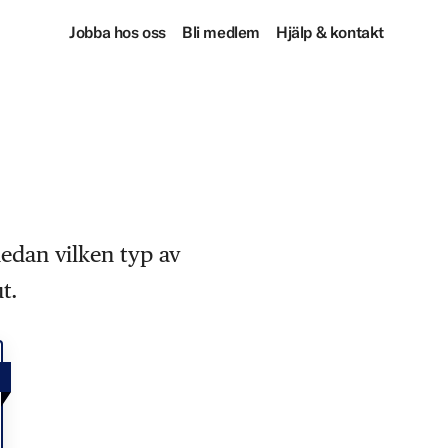
Jobba hos oss
Bli medlem
Hjälp & kontakt
nedan vilken typ av
t.
!