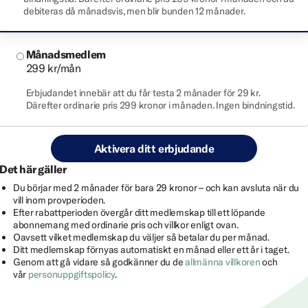
debiteras då månadsvis, men blir bunden 12 månader.
Månadsmedlem
299 kr/mån
Erbjudandet innebär att du får testa 2 månader för 29 kr.
Därefter ordinarie pris 299 kronor i månaden. Ingen bindningstid.
Aktivera ditt erbjudande
Det här gäller
Du börjar med 2 månader för bara 29 kronor – och kan avsluta när du
vill inom provperioden.
Efter rabattperioden övergår ditt medlemskap till ett löpande
abonnemang med ordinarie pris och villkor enligt ovan.
Oavsett vilket medlemskap du väljer så betalar du per månad.
Ditt medlemskap förnyas automatiskt en månad eller ett år i taget.
Genom att gå vidare så godkänner du de
allmänna villkoren
och
vår
personuppgiftspolicy
.