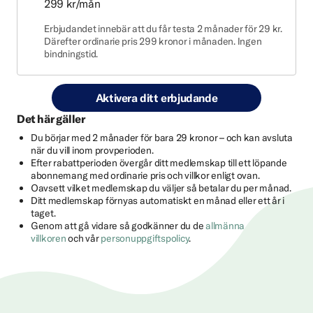
299 kr/mån
Erbjudandet innebär att du får testa 2 månader för 29 kr.
Därefter ordinarie pris 299 kronor i månaden. Ingen
bindningstid.
Aktivera ditt erbjudande
Det här gäller
Du börjar med 2 månader för bara 29 kronor – och kan avsluta
när du vill inom provperioden.
Efter rabattperioden övergår ditt medlemskap till ett löpande
abonnemang med ordinarie pris och villkor enligt ovan.
Oavsett vilket medlemskap du väljer så betalar du per månad.
Ditt medlemskap förnyas automatiskt en månad eller ett år i
taget.
Genom att gå vidare så godkänner du de
allmänna
villkoren
och vår
personuppgiftspolicy
.