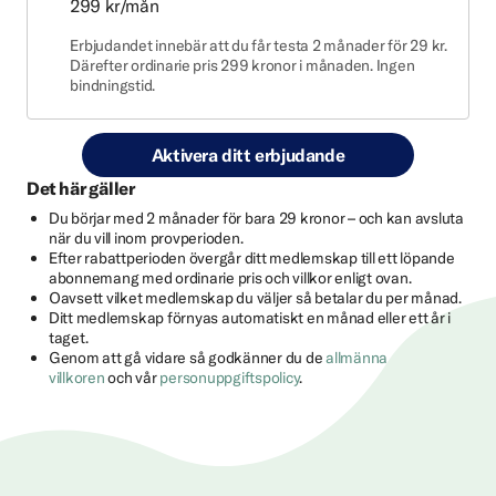
299 kr/mån
Erbjudandet innebär att du får testa 2 månader för 29 kr.
Därefter ordinarie pris 299 kronor i månaden. Ingen
bindningstid.
Aktivera ditt erbjudande
Det här gäller
Du börjar med 2 månader för bara 29 kronor – och kan avsluta
när du vill inom provperioden.
Efter rabattperioden övergår ditt medlemskap till ett löpande
abonnemang med ordinarie pris och villkor enligt ovan.
Oavsett vilket medlemskap du väljer så betalar du per månad.
Ditt medlemskap förnyas automatiskt en månad eller ett år i
taget.
Genom att gå vidare så godkänner du de
allmänna
villkoren
och vår
personuppgiftspolicy
.