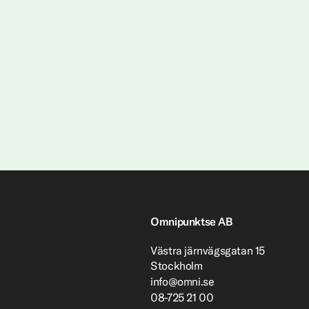
Omnipunktse AB
Västra järnvägsgatan 15
Stockholm
info@omni.se
08-725 21 00