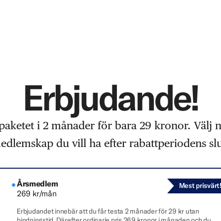
Erbjudande!
paketet i 2 månader för bara 29 kronor. Välj 
edlemskap du vill ha efter rabattperiodens slu
Årsmedlem
Mest prisvärt
269 kr/mån
Erbjudandet innebär att du får testa 2 månader för 29 kr utan
bindningstid. Därefter ordinarie pris 269 kronor i månaden och du