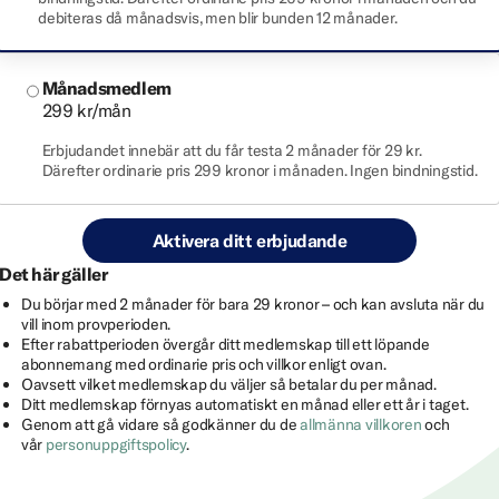
debiteras då månadsvis, men blir bunden 12 månader.
Månadsmedlem
299 kr/mån
Erbjudandet innebär att du får testa 2 månader för 29 kr.
Därefter ordinarie pris 299 kronor i månaden. Ingen bindningstid.
Aktivera ditt erbjudande
Det här gäller
Du börjar med 2 månader för bara 29 kronor – och kan avsluta när du
vill inom provperioden.
Efter rabattperioden övergår ditt medlemskap till ett löpande
abonnemang med ordinarie pris och villkor enligt ovan.
Oavsett vilket medlemskap du väljer så betalar du per månad.
Ditt medlemskap förnyas automatiskt en månad eller ett år i taget.
Genom att gå vidare så godkänner du de
allmänna villkoren
och
vår
personuppgiftspolicy
.