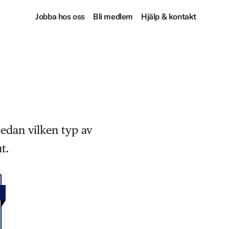
Jobba hos oss
Bli medlem
Hjälp & kontakt
nedan vilken typ av
t.
!