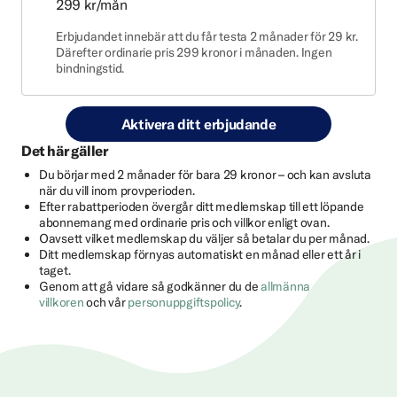
299 kr/mån
Erbjudandet innebär att du får testa 2 månader för 29 kr.
Därefter ordinarie pris 299 kronor i månaden. Ingen
bindningstid.
Aktivera ditt erbjudande
Det här gäller
Du börjar med 2 månader för bara 29 kronor – och kan avsluta
när du vill inom provperioden.
Efter rabattperioden övergår ditt medlemskap till ett löpande
abonnemang med ordinarie pris och villkor enligt ovan.
Oavsett vilket medlemskap du väljer så betalar du per månad.
Ditt medlemskap förnyas automatiskt en månad eller ett år i
taget.
Genom att gå vidare så godkänner du de
allmänna
villkoren
och vår
personuppgiftspolicy
.