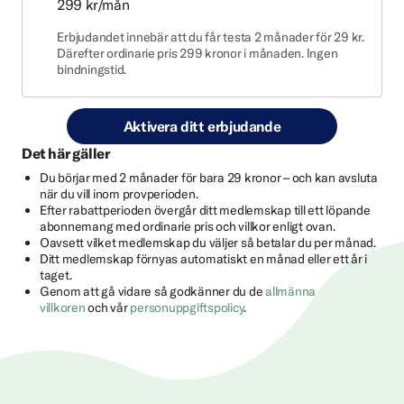
299 kr/mån
Erbjudandet innebär att du får testa 2 månader för 29 kr.
Därefter ordinarie pris 299 kronor i månaden. Ingen
bindningstid.
Aktivera ditt erbjudande
Det här gäller
Du börjar med 2 månader för bara 29 kronor – och kan avsluta
när du vill inom provperioden.
Efter rabattperioden övergår ditt medlemskap till ett löpande
abonnemang med ordinarie pris och villkor enligt ovan.
Oavsett vilket medlemskap du väljer så betalar du per månad.
Ditt medlemskap förnyas automatiskt en månad eller ett år i
taget.
Genom att gå vidare så godkänner du de
allmänna
villkoren
och vår
personuppgiftspolicy
.