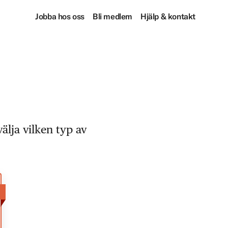
Jobba hos oss
Bli medlem
Hjälp & kontakt
älja vilken typ av
!