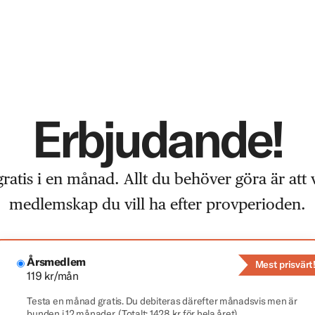
Erbjudande!
atis i en månad. Allt du behöver göra är att v
medlemskap du vill ha efter provperioden.
Årsmedlem
Mest prisvärt
119 kr/mån
Testa en månad gratis. Du debiteras därefter månadsvis men är
bunden i 12 månader. (Totalt: 1428 kr för hela året).