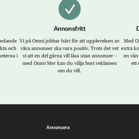
Annonsfritt
sledande
Vi på Omni jobbar hårt för att upplevelsen av
Med Om
akta och
våra annonser ska vara positiv. Trots det vet
extra k
eterna i
vi att en del gärna vill läsa utan annonser –
en vän 
med Omni Mer kan du välja bort reklamen
ett 
om du vill.
Annonsera