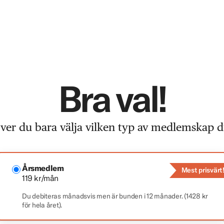
Bra val!
er du bara välja vilken typ av medlemskap du
Årsmedlem
Mest prisvärt
119 kr/mån
Du debiteras månadsvis men är bunden i 12 månader. (1428 kr
för hela året).