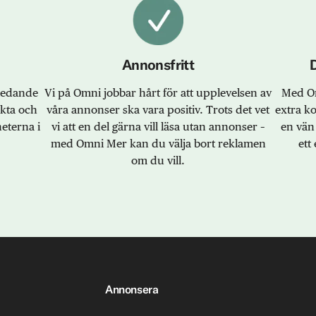
Annonsfritt
sledande
Vi på Omni jobbar hårt för att upplevelsen av
Med Om
akta och
våra annonser ska vara positiv. Trots det vet
extra k
eterna i
vi att en del gärna vill läsa utan annonser –
en vän 
med Omni Mer kan du välja bort reklamen
ett 
om du vill.
Annonsera