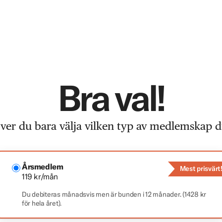
Bra val!
er du bara välja vilken typ av medlemskap du
Årsmedlem
Mest prisvärt
119 kr/mån
Du debiteras månadsvis men är bunden i 12 månader. (1428 kr
för hela året).