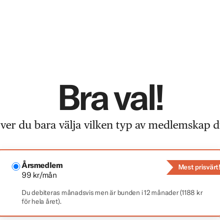
Bra val!
er du bara välja vilken typ av medlemskap du
Årsmedlem
Mest prisvärt
99 kr/mån
Du debiteras månadsvis men är bunden i 12 månader (1188 kr
för hela året).