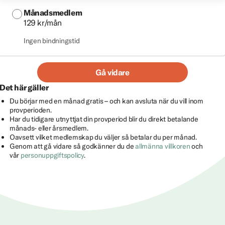
Månadsmedlem
129 kr/mån
Ingen bindningstid
Gå vidare
Det här gäller
Du börjar med en månad gratis – och kan avsluta när du vill inom
provperioden.
Har du tidigare utnyttjat din provperiod blir du direkt betalande
månads- eller årsmedlem.
Oavsett vilket medlemskap du väljer så betalar du per månad.
Genom att gå vidare så godkänner du de
allmänna villkoren
och
vår
personuppgiftspolicy
.