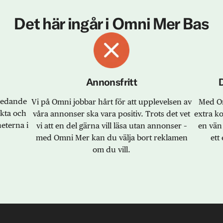
Det här ingår i Omni Mer Bas
Annonsfritt
sledande
Vi på Omni jobbar hårt för att upplevelsen av
Med Om
akta och
våra annonser ska vara positiv. Trots det vet
extra k
eterna i
vi att en del gärna vill läsa utan annonser –
en vän 
med Omni Mer kan du välja bort reklamen
ett 
om du vill.