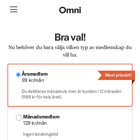
Bra val!
Nu behöver du bara välja vilken typ av medlemskap du
vill ha.
Årsmedlem
Mest prisvärt!
99 kr/mån
Du debiteras månadsvis men är bunden i 12 månader
(1188 kr för hela året).
Månadsmedlem
129 kr/mån
Ingen bindningstid