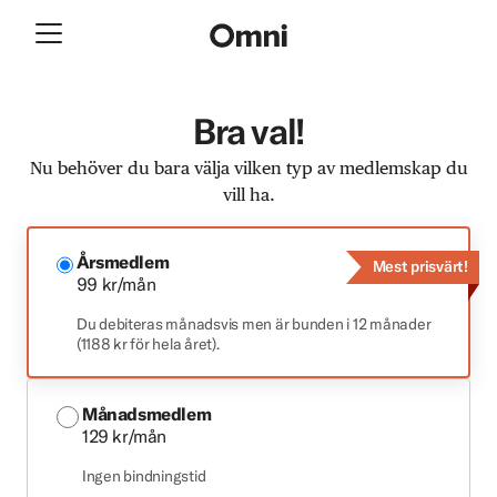
Bra val!
Nu behöver du bara välja vilken typ av medlemskap du
vill ha.
Årsmedlem
Mest prisvärt!
99 kr/mån
Du debiteras månadsvis men är bunden i 12 månader
(1188 kr för hela året).
Månadsmedlem
129 kr/mån
Ingen bindningstid