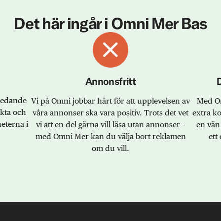
Det här ingår i Omni Mer Bas
Annonsfritt
sledande
Vi på Omni jobbar hårt för att upplevelsen av
Med Om
akta och
våra annonser ska vara positiv. Trots det vet
extra k
eterna i
vi att en del gärna vill läsa utan annonser –
en vän 
med Omni Mer kan du välja bort reklamen
ett 
om du vill.