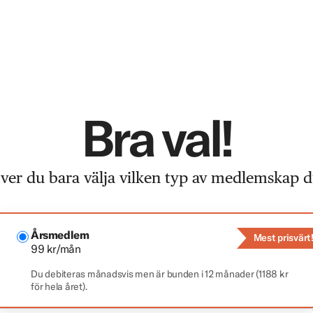
Bra val!
er du bara välja vilken typ av medlemskap du
Årsmedlem
Mest prisvärt
99 kr/mån
Du debiteras månadsvis men är bunden i 12 månader (1188 kr
för hela året).