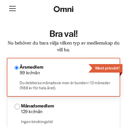
Bra val!
Nu behöver du bara välja vilken typ av medlemskap du
vill ha.
Årsmedlem
Mest prisvärt!
99 kr/mån
Du debiteras månadsvis men är bunden i 12 månader
(1188 kr för hela året).
Månadsmedlem
129 kr/mån
Ingen bindningstid