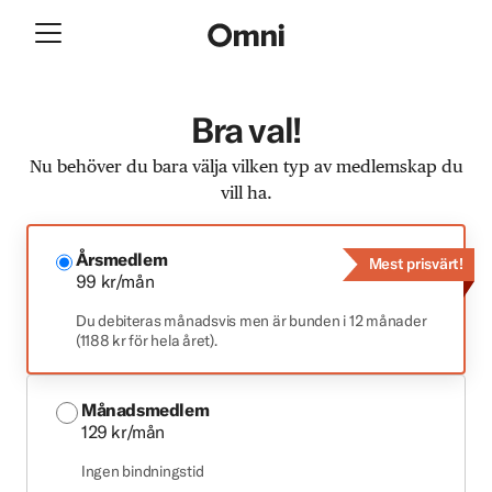
Bra val!
Nu behöver du bara välja vilken typ av medlemskap du
vill ha.
Årsmedlem
Mest prisvärt!
99 kr/mån
Du debiteras månadsvis men är bunden i 12 månader
(1188 kr för hela året).
Månadsmedlem
129 kr/mån
Ingen bindningstid