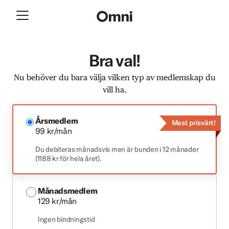
Bra val!
Nu behöver du bara välja vilken typ av medlemskap du
vill ha.
Årsmedlem
Mest prisvärt!
99 kr/mån
Du debiteras månadsvis men är bunden i 12 månader
(1188 kr för hela året).
Månadsmedlem
129 kr/mån
Ingen bindningstid