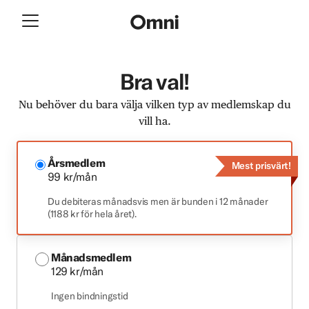
Bra val!
Nu behöver du bara välja vilken typ av medlemskap du
vill ha.
Årsmedlem
Mest prisvärt!
99 kr/mån
Du debiteras månadsvis men är bunden i 12 månader
(1188 kr för hela året).
Månadsmedlem
129 kr/mån
Ingen bindningstid