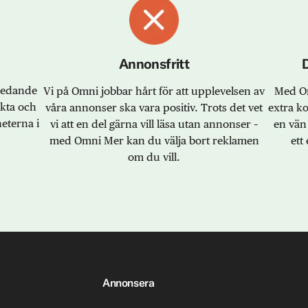
Annonsfritt
sledande
Vi på Omni jobbar hårt för att upplevelsen av
Med Om
akta och
våra annonser ska vara positiv. Trots det vet
extra k
eterna i
vi att en del gärna vill läsa utan annonser –
en vän 
med Omni Mer kan du välja bort reklamen
ett 
om du vill.
Annonsera