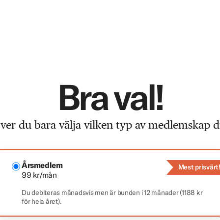
Bra val!
er du bara välja vilken typ av medlemskap du
Årsmedlem
Mest prisvärt
99 kr/mån
Du debiteras månadsvis men är bunden i 12 månader (1188 kr
för hela året).