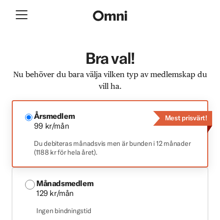
Bra val!
Nu behöver du bara välja vilken typ av medlemskap du
vill ha.
Årsmedlem
Mest prisvärt!
99 kr/mån
Du debiteras månadsvis men är bunden i 12 månader
(1188 kr för hela året).
Månadsmedlem
129 kr/mån
Ingen bindningstid