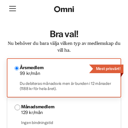
Bra val!
Nu behöver du bara välja vilken typ av medlemskap du
vill ha.
Årsmedlem
Mest prisvärt!
99 kr/mån
Du debiteras månadsvis men är bunden i 12 månader
(1188 kr för hela året).
Månadsmedlem
129 kr/mån
Ingen bindningstid