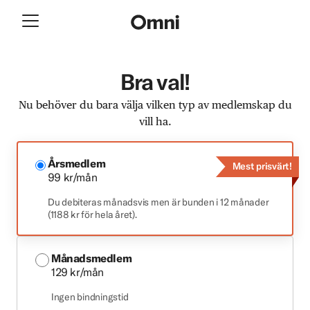
Bra val!
Nu behöver du bara välja vilken typ av medlemskap du
vill ha.
Årsmedlem
Mest prisvärt!
99 kr/mån
Du debiteras månadsvis men är bunden i 12 månader
(1188 kr för hela året).
Månadsmedlem
129 kr/mån
Ingen bindningstid