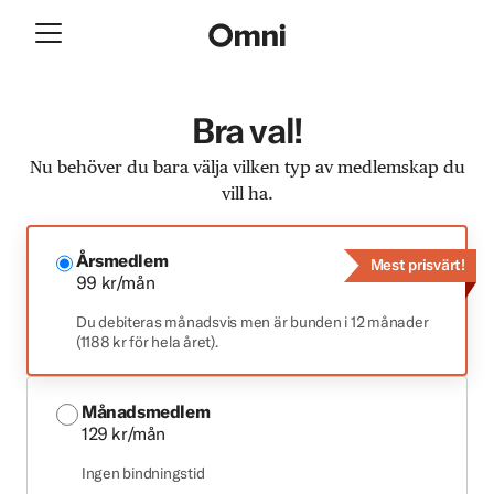
Bra val!
Nu behöver du bara välja vilken typ av medlemskap du
vill ha.
Årsmedlem
Mest prisvärt!
99 kr/mån
Du debiteras månadsvis men är bunden i 12 månader
(1188 kr för hela året).
Månadsmedlem
129 kr/mån
Ingen bindningstid