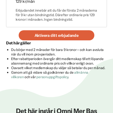
129 kr/mån
Erbjudandet innebär att du får de första 2 månaderna
för 9 kr utan bindningstid. Därefter ordinarie pris 129
kronor i månaden. Ingen bindningstid.
Aktivera ditt erbjudande
Det här gäller
Du börjar med 2 månader för bara 9 kronor – och kan avsluta
när du vill inom provperioden.
Efter rabattperioden övergår ditt medlemskap till ett löpande
abonnemang med ordinarie pris och villkor enligt ovan.
Oavsett vilket medlemskap du väljer så betalar du per månad.
Genom att gå vidare så godkänner du de
allmänna
villkoren
och vår
personuppgiftspolicy
.
Det här ingår i Omni Mer Bas