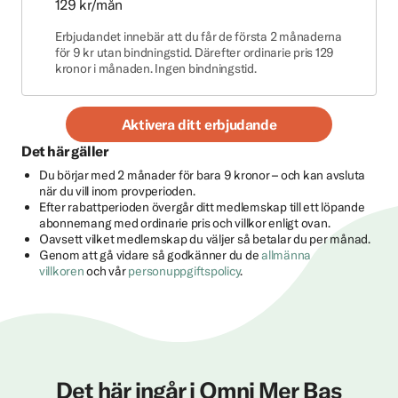
129 kr/mån
Erbjudandet innebär att du får de första 2 månaderna
för 9 kr utan bindningstid. Därefter ordinarie pris 129
kronor i månaden. Ingen bindningstid.
Aktivera ditt erbjudande
Det här gäller
Du börjar med 2 månader för bara 9 kronor – och kan avsluta
när du vill inom provperioden.
Efter rabattperioden övergår ditt medlemskap till ett löpande
abonnemang med ordinarie pris och villkor enligt ovan.
Oavsett vilket medlemskap du väljer så betalar du per månad.
Genom att gå vidare så godkänner du de
allmänna
villkoren
och vår
personuppgiftspolicy
.
Det här ingår i Omni Mer Bas