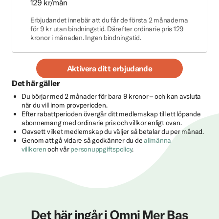
129 kr/mån
Erbjudandet innebär att du får de första 2 månaderna
för 9 kr utan bindningstid. Därefter ordinarie pris 129
kronor i månaden. Ingen bindningstid.
Aktivera ditt erbjudande
Det här gäller
Du börjar med 2 månader för bara 9 kronor – och kan avsluta
när du vill inom provperioden.
Efter rabattperioden övergår ditt medlemskap till ett löpande
abonnemang med ordinarie pris och villkor enligt ovan.
Oavsett vilket medlemskap du väljer så betalar du per månad.
Genom att gå vidare så godkänner du de
allmänna
villkoren
och vår
personuppgiftspolicy
.
Det här ingår i Omni Mer Bas