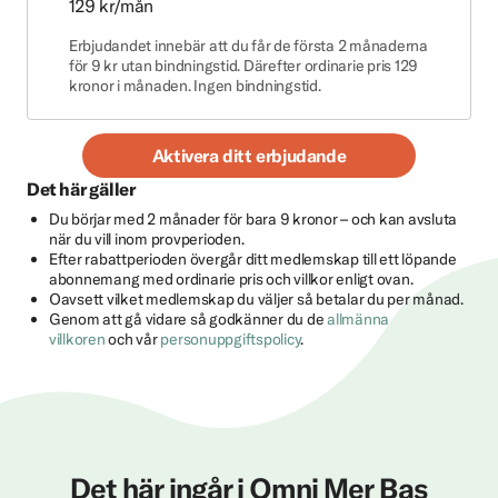
129 kr/mån
Erbjudandet innebär att du får de första 2 månaderna
för 9 kr utan bindningstid. Därefter ordinarie pris 129
kronor i månaden. Ingen bindningstid.
Aktivera ditt erbjudande
Det här gäller
Du börjar med 2 månader för bara 9 kronor – och kan avsluta
när du vill inom provperioden.
Efter rabattperioden övergår ditt medlemskap till ett löpande
abonnemang med ordinarie pris och villkor enligt ovan.
Oavsett vilket medlemskap du väljer så betalar du per månad.
Genom att gå vidare så godkänner du de
allmänna
villkoren
och vår
personuppgiftspolicy
.
Det här ingår i Omni Mer Bas