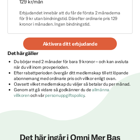
129 kr/mån
Erbjudandet innebär att du får de första 2 månaderna
för 9 kr utan bindningstid. Därefter ordinarie pris 129
kronor i månaden. Ingen bindningstid.
Aktivera ditt erbjudande
Det här gäller
Du börjar med 2 månader för bara 9 kronor – och kan avsluta
när du vill inom provperioden.
Efter rabattperioden övergår ditt medlemskap till ett löpande
abonnemang med ordinarie pris och villkor enligt ovan.
Oavsett vilket medlemskap du väljer så betalar du per månad.
Genom att gå vidare så godkänner du de
allmänna
villkoren
och vår
personuppgiftspolicy
.
Det här ingår i Omni Mer Bas