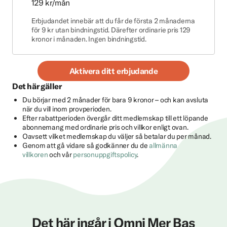
129 kr/mån
Erbjudandet innebär att du får de första 2 månaderna
för 9 kr utan bindningstid. Därefter ordinarie pris 129
kronor i månaden. Ingen bindningstid.
Aktivera ditt erbjudande
Det här gäller
Du börjar med 2 månader för bara 9 kronor – och kan avsluta
när du vill inom provperioden.
Efter rabattperioden övergår ditt medlemskap till ett löpande
abonnemang med ordinarie pris och villkor enligt ovan.
Oavsett vilket medlemskap du väljer så betalar du per månad.
Genom att gå vidare så godkänner du de
allmänna
villkoren
och vår
personuppgiftspolicy
.
Det här ingår i Omni Mer Bas