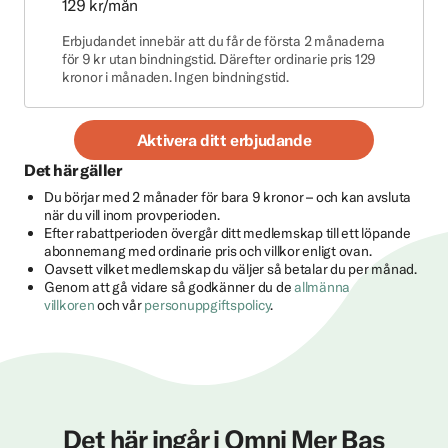
129 kr/mån
Erbjudandet innebär att du får de första 2 månaderna
för 9 kr utan bindningstid. Därefter ordinarie pris 129
kronor i månaden. Ingen bindningstid.
Aktivera ditt erbjudande
Det här gäller
Du börjar med 2 månader för bara 9 kronor – och kan avsluta
när du vill inom provperioden.
Efter rabattperioden övergår ditt medlemskap till ett löpande
abonnemang med ordinarie pris och villkor enligt ovan.
Oavsett vilket medlemskap du väljer så betalar du per månad.
Genom att gå vidare så godkänner du de
allmänna
villkoren
och vår
personuppgiftspolicy
.
Det här ingår i Omni Mer Bas