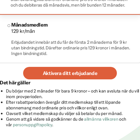
och du debiteras då månadsvis, men blir bunden 12 månader.
Månadsmedlem
129 kr/mån
Erbjudandet innebär att du får de första 2 månaderna för 9 kr
utan bindningstid. Därefter ordinarie pris 129 kronor i månaden.
Ingen bindningstid.
Aktivera ditt erbjudande
Det här gäller
Du börjar med 2 månader för bara 9 kronor – och kan avsluta när du vill
inom provperioden.
Efter rabattperioden övergår ditt medlemskap till ett löpande
abonnemang med ordinarie pris och villkor enligt ovan.
Oavsett vilket medlemskap du väljer så betalar du per månad.
Genom att gå vidare så godkänner du de
allmänna villkoren
och
vår
personuppgiftspolicy
.