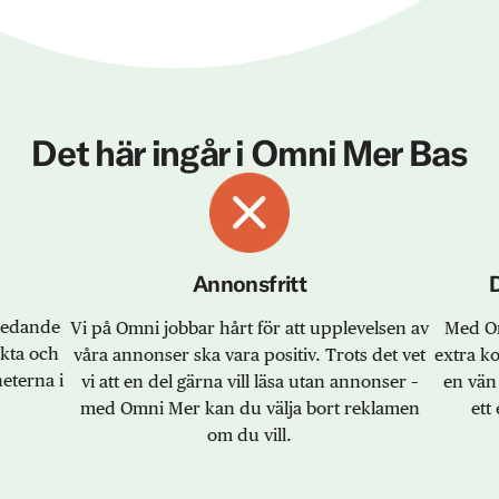
Det här ingår i Omni Mer Bas
Annonsfritt
sledande
Vi på Omni jobbar hårt för att upplevelsen av
Med Om
akta och
våra annonser ska vara positiv. Trots det vet
extra k
eterna i
vi att en del gärna vill läsa utan annonser –
en vän 
med Omni Mer kan du välja bort reklamen
ett 
om du vill.