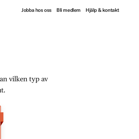
Jobba hos oss
Bli medlem
Hjälp & kontakt
an vilken typ av
t.
!