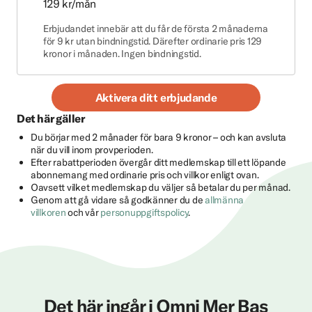
129 kr/mån
Erbjudandet innebär att du får de första 2 månaderna
för 9 kr utan bindningstid. Därefter ordinarie pris 129
kronor i månaden. Ingen bindningstid.
Aktivera ditt erbjudande
Det här gäller
Du börjar med 2 månader för bara 9 kronor – och kan avsluta
när du vill inom provperioden.
Efter rabattperioden övergår ditt medlemskap till ett löpande
abonnemang med ordinarie pris och villkor enligt ovan.
Oavsett vilket medlemskap du väljer så betalar du per månad.
Genom att gå vidare så godkänner du de
allmänna
villkoren
och vår
personuppgiftspolicy
.
Det här ingår i Omni Mer Bas