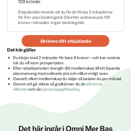
129 kr/mån
Erbjudandet innebär att du får de första 2 månaderna
för 9 kr utan bindningstid. Därefter ordinarie pris 129
kronor i månaden. Ingen bindningstid.
Aktivera ditt erbjudande
Det här gäller
Du börjar med 2 månader för bara 9 kronor – och kan avsluta
när du vill inom provperioden.
Efter rabattperioden övergår ditt medlemskap till ett löpande
abonnemang med ordinarie pris och villkor enligt ovan.
Oavsett vilket medlemskap du väljer så betalar du per månad.
Genom att gå vidare så godkänner du de
allmänna
villkoren
och vår
personuppgiftspolicy
.
Det här ingår i Omni Mer Bas