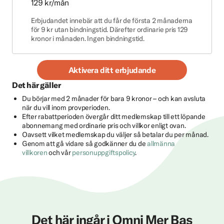
129 kr/mån
Erbjudandet innebär att du får de första 2 månaderna
för 9 kr utan bindningstid. Därefter ordinarie pris 129
kronor i månaden. Ingen bindningstid.
Aktivera ditt erbjudande
Det här gäller
Du börjar med 2 månader för bara 9 kronor – och kan avsluta
när du vill inom provperioden.
Efter rabattperioden övergår ditt medlemskap till ett löpande
abonnemang med ordinarie pris och villkor enligt ovan.
Oavsett vilket medlemskap du väljer så betalar du per månad.
Genom att gå vidare så godkänner du de
allmänna
villkoren
och vår
personuppgiftspolicy
.
Det här ingår i Omni Mer Bas