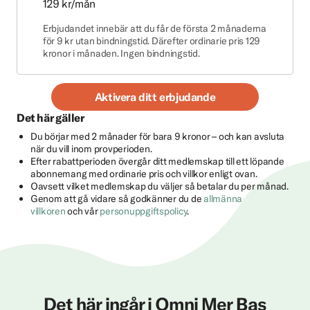
129 kr/mån
Erbjudandet innebär att du får de första 2 månaderna
för 9 kr utan bindningstid. Därefter ordinarie pris 129
kronor i månaden. Ingen bindningstid.
Aktivera ditt erbjudande
Det här gäller
Du börjar med 2 månader för bara 9 kronor – och kan avsluta
när du vill inom provperioden.
Efter rabattperioden övergår ditt medlemskap till ett löpande
abonnemang med ordinarie pris och villkor enligt ovan.
Oavsett vilket medlemskap du väljer så betalar du per månad.
Genom att gå vidare så godkänner du de
allmänna
villkoren
och vår
personuppgiftspolicy
.
Det här ingår i Omni Mer Bas