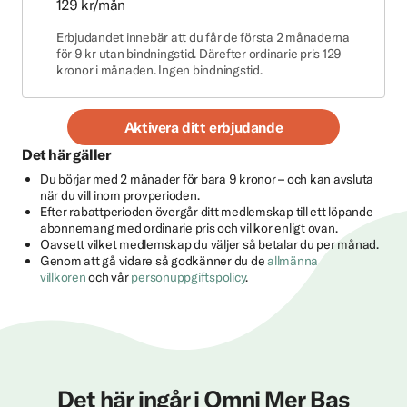
129 kr/mån
Erbjudandet innebär att du får de första 2 månaderna
för 9 kr utan bindningstid. Därefter ordinarie pris 129
kronor i månaden. Ingen bindningstid.
Aktivera ditt erbjudande
Det här gäller
Du börjar med 2 månader för bara 9 kronor – och kan avsluta
när du vill inom provperioden.
Efter rabattperioden övergår ditt medlemskap till ett löpande
abonnemang med ordinarie pris och villkor enligt ovan.
Oavsett vilket medlemskap du väljer så betalar du per månad.
Genom att gå vidare så godkänner du de
allmänna
villkoren
och vår
personuppgiftspolicy
.
Det här ingår i Omni Mer Bas