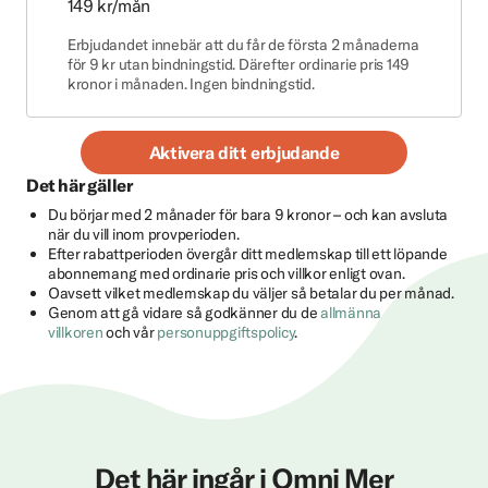
149 kr/mån
Erbjudandet innebär att du får de första 2 månaderna
för 9 kr utan bindningstid. Därefter ordinarie pris 149
kronor i månaden. Ingen bindningstid.
Aktivera ditt erbjudande
Det här gäller
Du börjar med 2 månader för bara 9 kronor – och kan avsluta
när du vill inom provperioden.
Efter rabattperioden övergår ditt medlemskap till ett löpande
abonnemang med ordinarie pris och villkor enligt ovan.
Oavsett vilket medlemskap du väljer så betalar du per månad.
Genom att gå vidare så godkänner du de
allmänna
villkoren
och vår
personuppgiftspolicy
.
Det här ingår i Omni Mer