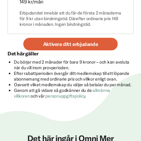
149 kr/mån
Erbjudandet innebär att du får de första 2 månaderna
för 9 kr utan bindningstid. Därefter ordinarie pris 149
kronor i månaden. Ingen bindningstid.
Aktivera ditt erbjudande
Det här gäller
Du börjar med 2 månader för bara 9 kronor – och kan avsluta
när du vill inom provperioden.
Efter rabattperioden övergår ditt medlemskap till ett löpande
abonnemang med ordinarie pris och villkor enligt ovan.
Oavsett vilket medlemskap du väljer så betalar du per månad.
Genom att gå vidare så godkänner du de
allmänna
villkoren
och vår
personuppgiftspolicy
.
Det här ingår i Omni Mer