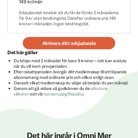
149 kr/mån
Erbjudandet innebär att du får de första 2 månaderna
för 9 kr utan bindningstid. Därefter ordinarie pris 149
kronor i månaden. Ingen bindningstid.
Aktivera ditt erbjudande
Det här gäller
Du börjar med 2 månader för bara 9 kronor – och kan avsluta
när du vill inom provperioden.
Efter rabattperioden övergår ditt medlemskap till ett löpande
abonnemang med ordinarie pris och villkor enligt ovan.
Oavsett vilket medlemskap du väljer så betalar du per månad.
Genom att gå vidare så godkänner du de
allmänna
villkoren
och vår
personuppgiftspolicy
.
Det här ingår i Omni Mer