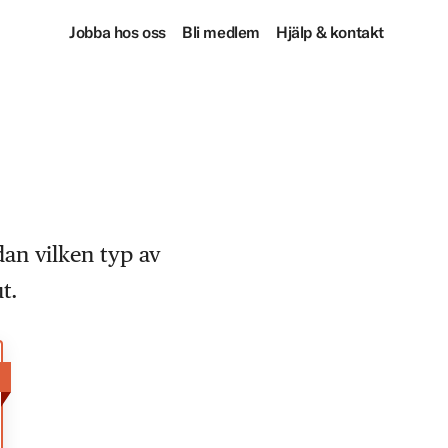
Jobba hos oss
Bli medlem
Hjälp & kontakt
dan vilken typ av
t.
!