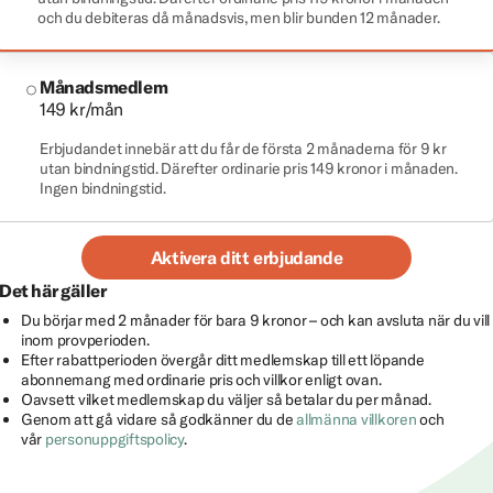
och du debiteras då månadsvis, men blir bunden 12 månader.
Månadsmedlem
149 kr/mån
Erbjudandet innebär att du får de första 2 månaderna för 9 kr
utan bindningstid. Därefter ordinarie pris 149 kronor i månaden.
Ingen bindningstid.
Aktivera ditt erbjudande
Det här gäller
Du börjar med 2 månader för bara 9 kronor – och kan avsluta när du vill
inom provperioden.
Efter rabattperioden övergår ditt medlemskap till ett löpande
abonnemang med ordinarie pris och villkor enligt ovan.
Oavsett vilket medlemskap du väljer så betalar du per månad.
Genom att gå vidare så godkänner du de
allmänna villkoren
och
vår
personuppgiftspolicy
.