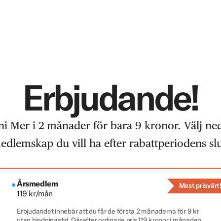
Erbjudande!
i Mer i 2 månader för bara 9 kronor. Välj ne
edlemskap du vill ha efter rabattperiodens slu
Årsmedlem
Mest prisvärt
119 kr/mån
Erbjudandet innebär att du får de första 2 månaderna för 9 kr
utan bindningstid. Därefter ordinarie pris 119 kronor i månaden