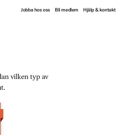
Jobba hos oss
Bli medlem
Hjälp & kontakt
dan vilken typ av
t.
!