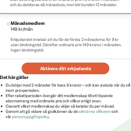
och du debiteras då månadsvis, men blir bunden 12 månader.
Månadsmedlem
149 kr/mån
Erbjudandet innebär att du får de första 2 månaderna för 9 kr
utan bindningstid. Därefter ordinarie pris 149 kronor i månaden.
Ingen bindningstid.
Aktivera ditt erbjudande
Det här gäller
Du börjar med 2 månader för bara 9 kronor – och kan avsluta när du vill
inom provperioden.
Efter rabattperioden övergår ditt medlemskap till ett löpande
abonnemang med ordinarie pris och villkor enligt ovan.
Oavsett vilket medlemskap du väljer så betalar du per månad.
Genom att gå vidare så godkänner du de
allmänna villkoren
och
vår
personuppgiftspolicy
.