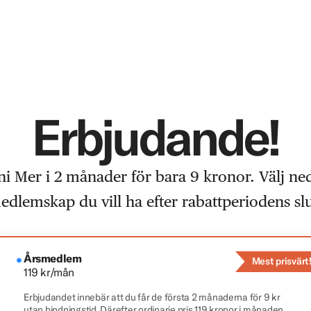
Erbjudande!
i Mer i 2 månader för bara 9 kronor. Välj ne
edlemskap du vill ha efter rabattperiodens slu
Årsmedlem
Mest prisvärt
119 kr/mån
Erbjudandet innebär att du får de första 2 månaderna för 9 kr
utan bindningstid. Därefter ordinarie pris 119 kronor i månaden