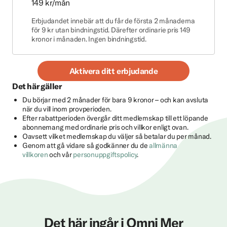
149 kr/mån
Erbjudandet innebär att du får de första 2 månaderna
för 9 kr utan bindningstid. Därefter ordinarie pris 149
kronor i månaden. Ingen bindningstid.
Aktivera ditt erbjudande
Det här gäller
Du börjar med 2 månader för bara 9 kronor – och kan avsluta
när du vill inom provperioden.
Efter rabattperioden övergår ditt medlemskap till ett löpande
abonnemang med ordinarie pris och villkor enligt ovan.
Oavsett vilket medlemskap du väljer så betalar du per månad.
Genom att gå vidare så godkänner du de
allmänna
villkoren
och vår
personuppgiftspolicy
.
Det här ingår i Omni Mer