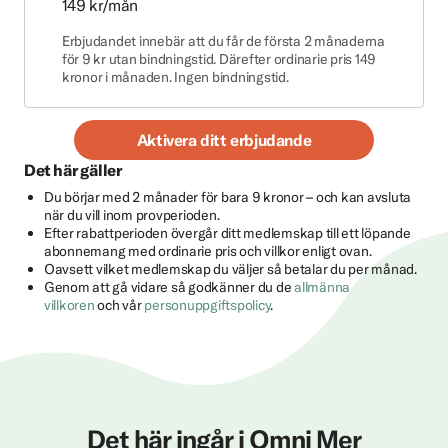
149 kr/mån
Erbjudandet innebär att du får de första 2 månaderna
för 9 kr utan bindningstid. Därefter ordinarie pris 149
kronor i månaden. Ingen bindningstid.
Aktivera ditt erbjudande
Det här gäller
Du börjar med 2 månader för bara 9 kronor – och kan avsluta
när du vill inom provperioden.
Efter rabattperioden övergår ditt medlemskap till ett löpande
abonnemang med ordinarie pris och villkor enligt ovan.
Oavsett vilket medlemskap du väljer så betalar du per månad.
Genom att gå vidare så godkänner du de
allmänna
villkoren
och vår
personuppgiftspolicy
.
Det här ingår i Omni Mer