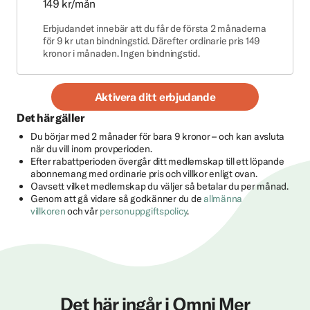
149 kr/mån
Erbjudandet innebär att du får de första 2 månaderna
för 9 kr utan bindningstid. Därefter ordinarie pris 149
kronor i månaden. Ingen bindningstid.
Aktivera ditt erbjudande
Det här gäller
Du börjar med 2 månader för bara 9 kronor – och kan avsluta
när du vill inom provperioden.
Efter rabattperioden övergår ditt medlemskap till ett löpande
abonnemang med ordinarie pris och villkor enligt ovan.
Oavsett vilket medlemskap du väljer så betalar du per månad.
Genom att gå vidare så godkänner du de
allmänna
villkoren
och vår
personuppgiftspolicy
.
Det här ingår i Omni Mer