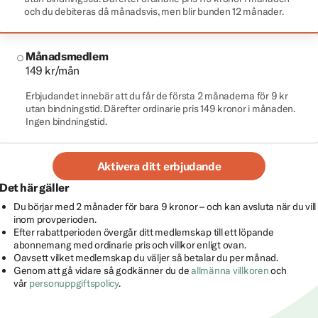
och du debiteras då månadsvis, men blir bunden 12 månader.
Månadsmedlem
149 kr/mån
Erbjudandet innebär att du får de första 2 månaderna för 9 kr
utan bindningstid. Därefter ordinarie pris 149 kronor i månaden.
Ingen bindningstid.
Aktivera ditt erbjudande
Det här gäller
Du börjar med 2 månader för bara 9 kronor – och kan avsluta när du vill
inom provperioden.
Efter rabattperioden övergår ditt medlemskap till ett löpande
abonnemang med ordinarie pris och villkor enligt ovan.
Oavsett vilket medlemskap du väljer så betalar du per månad.
Genom att gå vidare så godkänner du de
allmänna villkoren
och
vår
personuppgiftspolicy
.