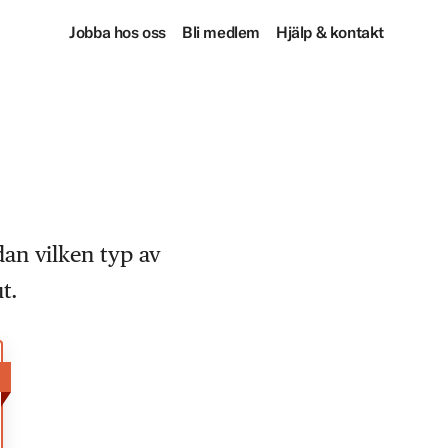
Jobba hos oss
Bli medlem
Hjälp & kontakt
dan vilken typ av
t.
!