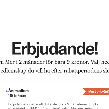
Erbjudande!
i Mer i 2 månader för bara 9 kronor. Välj ne
edlemskap du vill ha efter rabattperiodens slu
Årsmedlem
Mest prisvärt
119 kr/mån
Erbjudandet innebär att du får de första 2 månaderna för 9 kr
utan bindningstid. Därefter ordinarie pris 119 kronor i månaden